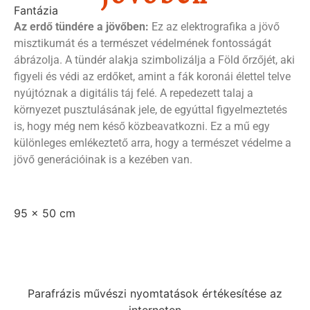
Fantázia
Az erdő tündére a jövőben:
Ez az elektrografika a jövő
misztikumát és a természet védelmének fontosságát
ábrázolja. A tündér alakja szimbolizálja a Föld őrzőjét, aki
figyeli és védi az erdőket, amint a fák koronái élettel telve
nyújtóznak a digitális táj felé. A repedezett talaj a
környezet pusztulásának jele, de egyúttal figyelmeztetés
is, hogy még nem késő közbeavatkozni. Ez a mű egy
különleges emlékeztető arra, hogy a természet védelme a
jövő generációinak is a kezében van.
95 x 50 cm
Parafrázis művészi nyomtatások értékesítése az