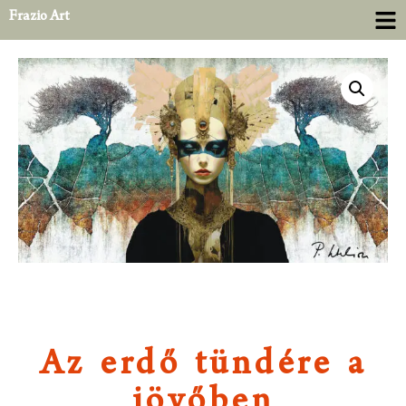
Frazio Art
Az erdő tündére a
jövőben