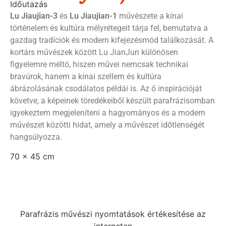
Időutazás
Lu Jiaujian-3
és
Lu Jiaujian-1
művészete a kínai
történelem és kultúra mélyrétegeit tárja fel, bemutatva a
gazdag tradíciók és modern kifejezésmód találkozását. A
kortárs művészek között Lu JianJun különösen
figyelemre méltó, hiszen művei nemcsak technikai
bravúrok, hanem a kínai szellem és kultúra
ábrázolásának csodálatos példái is. Az ő inspirációját
követve, a képeinek töredékeiből készült parafrázisomban
igyekeztem megjeleníteni a hagyományos és a modern
művészet közötti hidat, amely a művészet időtlenségét
hangsúlyozza.
70 x 45 cm
Parafrázis művészi nyomtatások értékesítése az