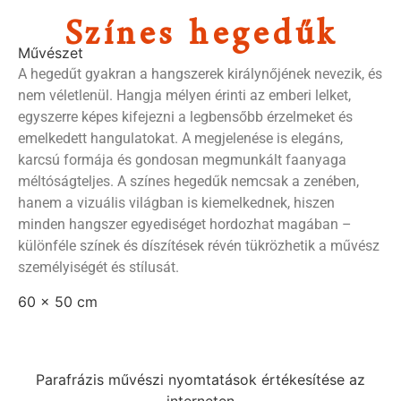
Színes hegedűk
Művészet
A hegedűt gyakran a hangszerek királynőjének nevezik, és
nem véletlenül. Hangja mélyen érinti az emberi lelket,
egyszerre képes kifejezni a legbensőbb érzelmeket és
emelkedett hangulatokat. A megjelenése is elegáns,
karcsú formája és gondosan megmunkált faanyaga
méltóságteljes. A színes hegedűk nemcsak a zenében,
hanem a vizuális világban is kiemelkednek, hiszen
minden hangszer egyediséget hordozhat magában –
különféle színek és díszítések révén tükrözhetik a művész
személyiségét és stílusát.
60 x 50 cm
Parafrázis művészi nyomtatások értékesítése az